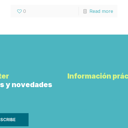
0
Read more
ter
Información prác
tas y novedades
Tiendas
Horario
Cine
Mapa
Servicios
Contact