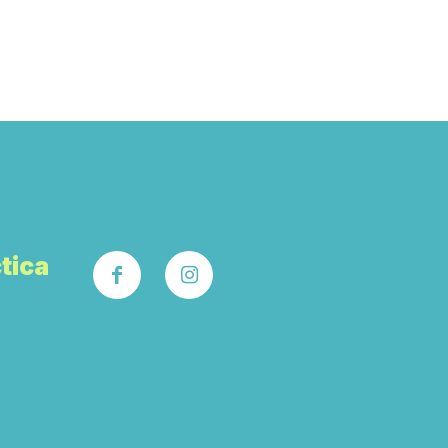
tica
s
o